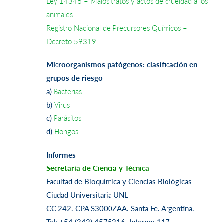
Ley 14346 – Malos tratos y actos de crueldad a los
animales
Registro Nacional de Precursores Químicos –
Decreto 59319
Microorganismos patógenos: clasificación en
grupos de riesgo
a)
Bacterias
b)
Virus
c)
Parásitos
d)
Hongos
Informes
Secretaría de Ciencia y Técnica
Facultad de Bioquímica y Ciencias Biológicas
Ciudad Universitaria UNL
CC 242. CPA S3000ZAA. Santa Fe. Argentina.
Tel: +54 (342) 4575216. Interno: 117