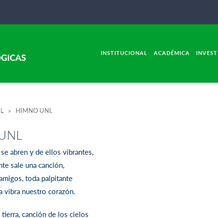
INSTITUCIONAL
ACADÉMICA
INVEST
AL
» HIMNO UNL
 UNL
 se abren y de ellos vibrantes,
nte sale una canción,
 amigos, toda palpitante
a vibra nuestro corazón.
tierra, canción de los cielos