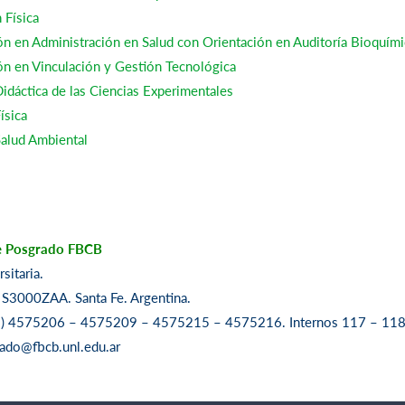
 Física
ón en Administración en Salud con Orientación en Auditoría Bioquímic
ón en Vinculación y Gestión Tecnológica
idáctica de las Ciencias Experimentales
ísica
Salud Ambiental
de Posgrado FBCB
sitaria.
S3000ZAA. Santa Fe. Argentina.
42) 4575206 – 4575209 – 4575215 – 4575216. Internos 117 – 11
rado@fbcb.unl.edu.ar