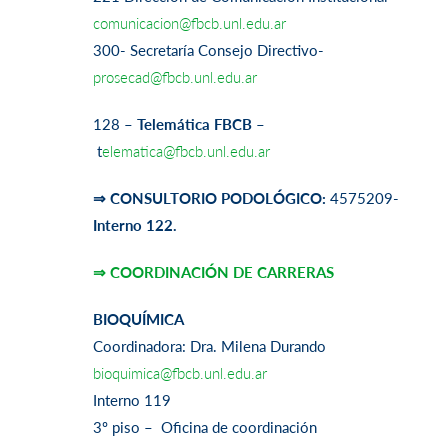
comunicacion@fbcb.unl.edu.ar
300- Secretaría Consejo Directivo-
prosecad@fbcb.unl.edu.ar
128 –
Telemática FBCB
–
t
elematica@fbcb.unl.edu.ar
⇒ CONSULTORIO PODOLÓGICO:
4575209-
Interno 122.
⇒ COORDINACI
ÓN DE CARRERAS
BIOQUÍMICA
Coordinadora: Dra. Milena Durando
bioquimica@fbcb.unl.edu.ar
Interno 119
3º piso – Oficina de coordinación