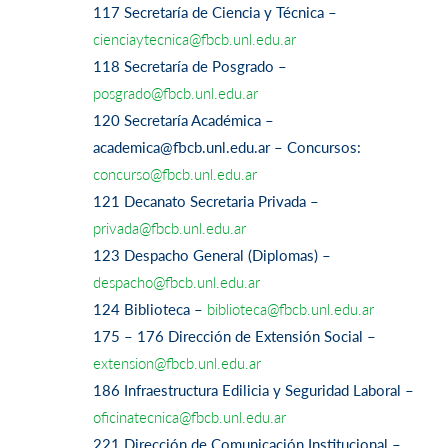
117 Secretaría de Ciencia y Técnica –
cienciaytecnica@fbcb.unl.edu.ar
118 Secretaría de Posgrado –
posgrado@fbcb.unl.edu.ar
120 Secretaría Académica –
academica@fbcb.unl.edu.ar – Concursos:
concurso@fbcb.unl.edu.ar
121 Decanato Secretaria Privada –
privada@fbcb.unl.edu.ar
123 Despacho General (Diplomas) –
despacho@fbcb.unl.edu.ar
124 Biblioteca –
biblioteca@fbcb.unl.edu.ar
175 – 176 Dirección de Extensión Social –
extension@fbcb.unl.edu.ar
186 Infraestructura Edilicia y Seguridad Laboral –
oficinatecnica@fbcb.unl.edu.ar
221 Dirección de Comunicación Institucional –