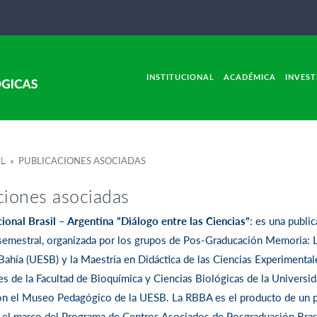
INSTITUCIONAL
ACADÉMICA
INVEST
AL
» PUBLICACIONES ASOCIADAS
ciones asociadas
ional Brasil – Argentina “Diálogo entre las Ciencias”
: es una public
semestral, organizada por los grupos de Pos-Graducación Memoria: L
ahía (UESB) y la Maestría en Didáctica de las Ciencias Experimenta
s de la Facultad de Bioquímica y Ciencias Biológicas de la Universida
con el Museo Pedagógico de la UESB. La RBBA es el producto de un 
 el marco del Programa de Centros Asociados de Posgraduación Bras