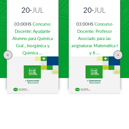
20·
JUL
20·
JUL
03:00HS
Concurso
03:00HS
Concurso
Docente: Ayudante
Docente: Profesor
Alumno para Química
Asociado para las
Gral., Inorgánica y
asignaturas Matemática I
Química ...
y II ...
<
>
14·
MAY
31·
AGO
03:00HS
Convocatoria
03:00HS
CAI+D