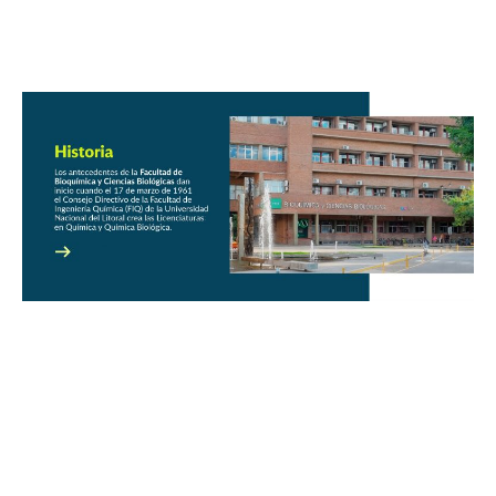
abierta a los Premios
Orientados: Finalización
PROES 2026
de proyectos
22·
AGO
10·
NOV
03:00HS
Curso de
03:00HS
Convocatoria
Extensión:
para el Encuentro
Acompañamiento
Jóvenes Investigadores
Nutricional Integral
2026 (EJI)