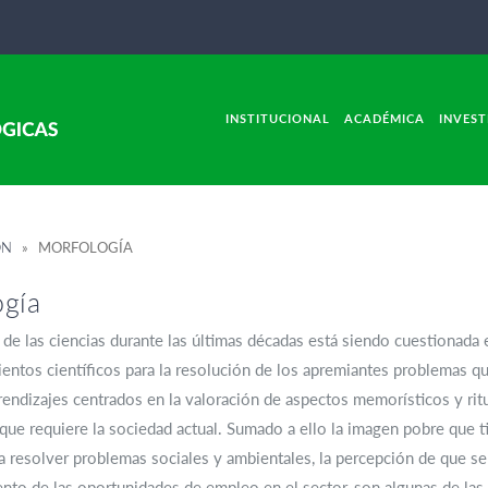
INSTITUCIONAL
ACADÉMICA
INVEST
ÓN
» MORFOLOGÍA
gía
de las ciencias durante las últimas décadas está siendo cuestionada
ntos científicos para la resolución de los apremiantes problemas que
ndizajes centrados en la valoración de aspectos memorísticos y ritu
e requiere la sociedad actual. Sumado a ello la imagen pobre que tie
a resolver problemas sociales y ambientales, la percepción de que se t
to de las oportunidades de empleo en el sector, son algunas de las 