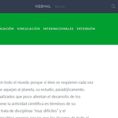
WEBMAIL
IGACIÓN
VINCULACIÓN
INTERNACIONALES
EXTENSIÓN
 en todo el mundo porque si bien se requieren cada vez
 aquejan al planeta, su estudio, paradójicamente,
alizados que poco alientan el desarrollo de los
ne la actividad científica en términos de su
rata de disciplinas “muy difíciles” y el
posibles razones por las que los jóvenes de todo el