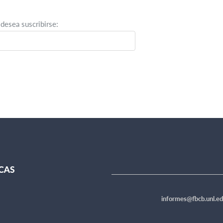
 desea suscribirse:
informes@fbcb.unl.ed