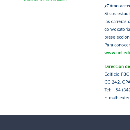
¿Cómo acced
Si sos estud
las carreras 
convocatoria
preselección
Para conocer
www.unl.ed
Dirección de
Edificio FBC
CC 242. CPA
Tel: +54 (34
E-mail: exte