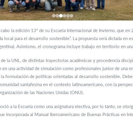
a cabo la edición 13º de su Escuela Internacional de Invierno, que e
 local para el desarrollo sostenible”. La propuesta será dictada en es
gentina). Asimismo, el cronograma incluye trabajo en territorio en una
de la UNL, de distintas trayectorias académicas y procedencia discip
rán en una actividad de simulación como profesionales junior de una e
a formulación de políticas orientadas al desarrollo sostenible. Debe
comunidad santafesina en el contexto latinoamericano, con la perspe
Organización de las Naciones Unidas (ONU).
oció a la Escuela como una asignatura electiva, por lo tanto, se otor
 fue incorporada al Manual Iberoamericano de Buenas Prácticas en Int