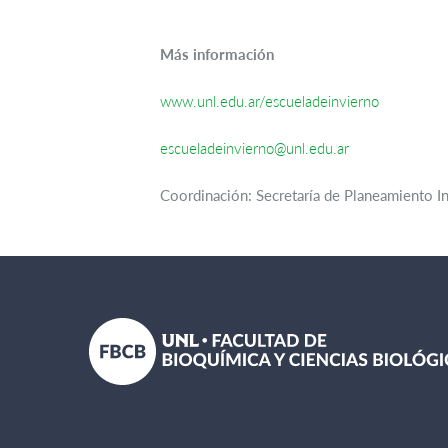
Más información
www.unl.edu.ar/escueladeinvierno
escueladeinvierno@unl.edu.ar
Coordinación: Secretaría de Planeamiento In