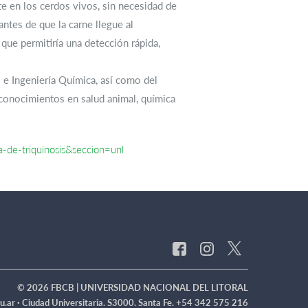
te en los cerdos vivos, sin necesidad de
antes de que la carne llegue al
 que permitiría una detección rápida,
s e Ingeniería Química, así como del
 conocimientos en salud animal, química
-de-triquinosis&seccion=unl
© 2026 FBCB | UNIVERSIDAD NACIONAL DEL LITORAL
u.ar ·
Ciudad Universitaria. S3000. Santa Fe. +54 342 575 216