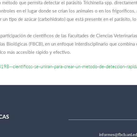
 método que permita detectar el parásito Trichinella spp. directamen
ontroles en el lugar donde se crían los animales o en los frigoríficos, 
 un tipo de azúcar (carbohidrato) que está presente en el parásito, lo
participación de científicos de las Facultades de Ciencias Veterinaria
ias Biológicas (FBCB), en un enfoque interdisciplinario que combina
ico más accesible rápido y efectivo.
198--cientificos-se-uniran-para-crear-un-metodo-de-deteccion-rapida
informes@fbcb.unl.ed