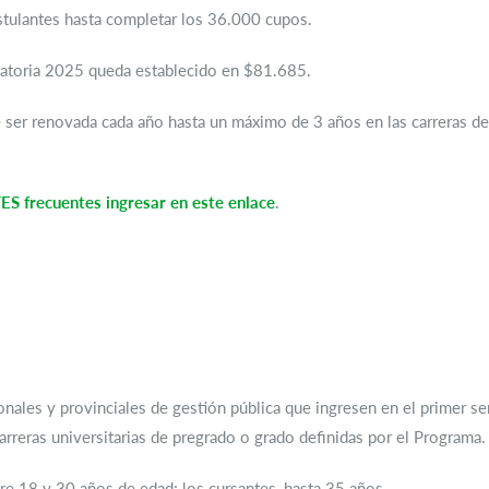
tulantes hasta completar los 36.000 cupos.
catoria 2025 queda establecido en $81.685.
 ser renovada cada año hasta un máximo de 3 años en las carreras de
recuentes ingresar en este enlace
.
.
onales y provinciales de gestión pública que ingresen en el primer 
arreras universitarias de pregrado o grado definidas por el Programa.
re 18 y 30 años de edad; los cursantes, hasta 35 años.