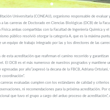
tación Universitaria (CONEAU), organismo responsable de evaluar y c
n a las carreras de Doctorado en Ciencias Biológicas (DCB) de la Fac
ísica ambas compartidas con la Facultad de Ingeniería Química y el I
ismo público resolvió otorgar la categoría A, que es la máxima puntu
 un equipo de trabajo integrado por las y los directores de las carre
.
de esta acreditación que reafirman el camino recorrido y garantizan
vel. El DCB es el más numeroso de nuestros posgrados y mantiene una
egresadas por año”,expresó la decana de la FBCB, Adriana Ortolani, 
e coordinación”.
s carreras evaluadas cumplen con los estándares de calidad y criterios
bservaciones, ni recomendaciones para la próxima acreditación. Por otr
ional que tuvo el grupo a cargo del arduo proceso de acreditación”, 