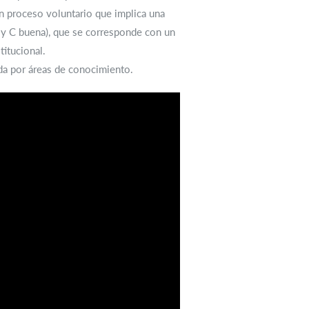
un proceso voluntario que implica una
a y C buena), que se corresponde con un
titucional.
ada por áreas de conocimiento.