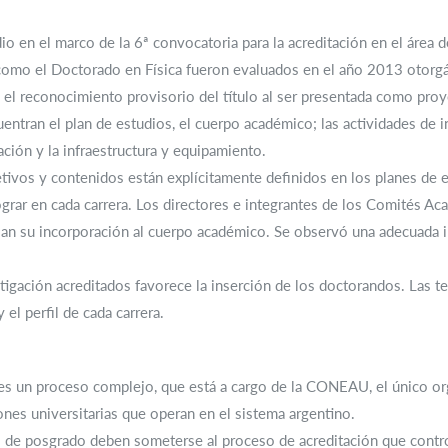
dio en el marco de la 6ª convocatoria para la acreditación en el áre
como el Doctorado en Física fueron evaluados en el año 2013 otorg
el reconocimiento provisorio del título al ser presentada como proy
entran el plan de estudios, el cuerpo académico; las actividades de in
uación y la infraestructura y equipamiento.
tivos y contenidos están explícitamente definidos en los planes de 
ograr en cada carrera. Los directores e integrantes de los Comités A
lan su incorporación al cuerpo académico. Se observó una adecuada in
tigación acreditados favorece la inserción de los doctorandos. Las te
el perfil de cada carrera.
os es un proceso complejo, que está a cargo de la CONEAU, el único 
ciones universitarias que operan en el sistema argentino.
as de posgrado deben someterse al proceso de acreditación que contr