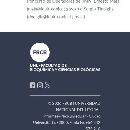
Por curso de Operadores de RMN: Ernesto Mata
(mata@iquir-conicet.gov.ar) o Sergio Tindiglia
(tindiglia@iquir-conicet.gov.ar)
© 2026 FBCB | UNIVERSIDAD
NACIONAL DEL LITORAL
informes@fbcb.unl.edu.ar ·
Ciudad
Universitaria. S3000. Santa Fe. +54 342
575 216