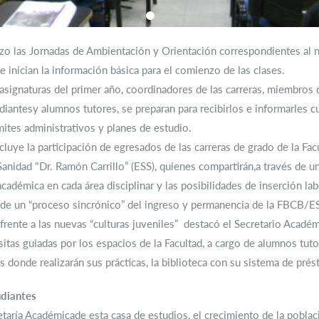
o las Jornadas de Ambientación y Orientación correspondientes al n
 inician la información básica para el comienzo de las clases.
signaturas del primer año, coordinadores de las carreras, miembros 
antesy alumnos tutores, se preparan para recibirlos e informarles c
mites administrativos y planes de estudio.
luye la participación de egresados de las carreras de grado de la Fa
Sanidad "Dr. Ramón Carrillo” (ESS), quienes compartirán,a través de u
cadémica en cada área disciplinar y las posibilidades de inserción la
 de un “proceso sincrónico” del ingreso y permanencia de la FBCB/ES
frente a las nuevas “culturas juveniles” destacó el Secretario Acadé
sitas guiadas por los espacios de la Facultad, a cargo de alumnos tut
s donde realizarán sus prácticas, la biblioteca con su sistema de prés
udiantes
etaría Académicade esta casa de estudios, el crecimiento de la pobl