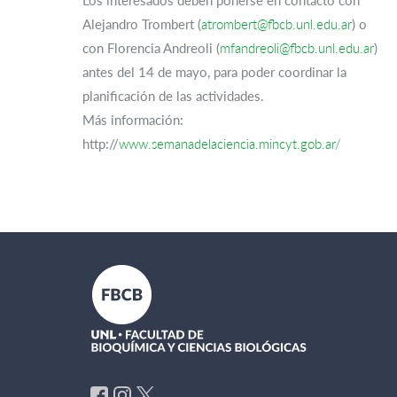
Los interesados deben ponerse en contacto con
Alejandro Trombert (
atrombert@fbcb.unl.edu.ar
) o
con Florencia Andreoli (
mfandreoli@fbcb.unl.edu.ar
)
antes del 14 de mayo, para poder coordinar la
planificación de las actividades.
Más información:
http://
www.semanadelaciencia.mincyt.gob.ar/